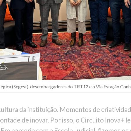
atégica (Segest), desembargadores do TRT12 e o Via Estação Con
cultura da instituição. Momentos de criativida
vontade de inovar. Por isso, o Circuito Inova+ l
. Em parceria com a Escola Judicial, fizemos os