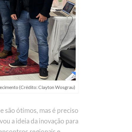
hecimento (Crédito: Clayton Wosgrau)
de são ótimos, mas é preciso
evou a ideia da inovação para
 encontros regionais e