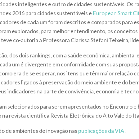
idades inteligentes e outro de cidades sustentáveis. Os r
Index 2016 para cidades sustentáveis e
European Smart Ci
ndicadores de cada um foram descritos e comparados para e
foram explorados, para melhor entendimento, os conceitos 
teve co-autoria a Professora Clarissa Stefani Teixeira, líd
ão, dos dois rankings, com a saúde econômica, ambiental e
e cada um é divergente em conformidade com suas proposta
como era de se esperar, nos itens que têm maior relação c
icadores ligados à preservação do meio ambiente e do bem
eus indicadores na parte de convivência, economia e tecno
ram selecionados para serem apresentados no Encontro e 
a revista científica Revista Eletrônica do Alto Vale do Itaj
do de ambientes de inovação nas
publicações da VIA
!