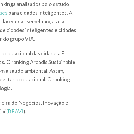
ankings analisados pelo estudo
ties
para cidades inteligentes. A
sclarecer as semelhanças e as
de cidades inteligentes e cidades
er do grupo VIA.
 populacional das cidades. É
s. O ranking Arcadis Sustainable
om a saúde ambiental. Assim,
-estar populacional. O ranking
logia.
Feira de Negócios, Inovação e
aí (
REAVI
).