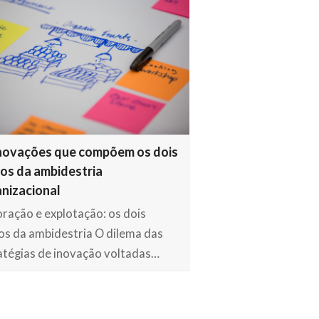
novações que compõem os dois
os da ambidestria
nizacional
oração e explotação: os dois
os da ambidestria O dilema das
atégias de inovação voltadas…