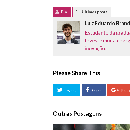
Bio
Latest Posts
Luiz Eduardo Brand
Estudante da gradua
Investe muita energ
inovação.
Please Share This
Tweet
Share
Plus
Outras Postagens