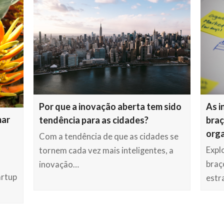
Por que a inovação aberta tem sido
As i
mar
tendência para as cidades?
braç
orga
Com a tendência de que as cidades se
Expl
tornem cada vez mais inteligentes, a
braç
inovação…
artup
estr