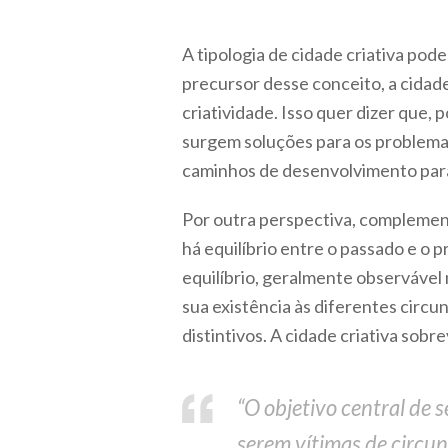
A tipologia de cidade criativa pod
precursor desse conceito, a cidade
criatividade. Isso quer dizer que,
surgem soluções para os problemas
caminhos de desenvolvimento para
Por outra perspectiva, complemen
há equilíbrio entre o passado e o p
equilíbrio, geralmente observável
sua existência às diferentes circu
distintivos. A cidade criativa sobr
“O objetivo central de s
serem vítimas de circun