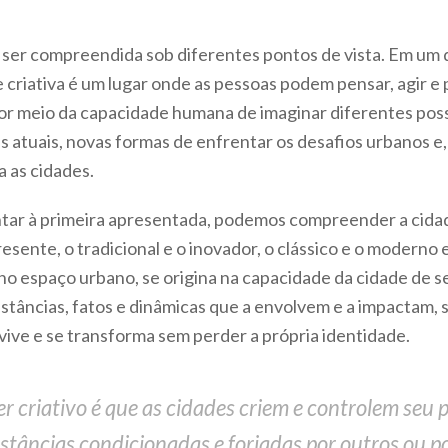
e ser compreendida sob diferentes pontos de vista. Em um 
 criativa é um lugar onde as pessoas podem pensar, agir e
 por meio da capacidade humana de imaginar diferentes poss
 atuais, novas formas de enfrentar os desafios urbanos 
 as cidades.
tar à primeira apresentada, podemos compreender a cida
resente, o tradicional e o inovador, o clássico e o moderno e
 no espaço urbano, se origina na capacidade da cidade de 
nstâncias, fatos e dinâmicas que a envolvem e a impactam,
evive e se transforma sem perder a própria identidade.
er criativo é que as cidades criem e controlem seu 
stâncias condicionadas e forjadas por outros ou po