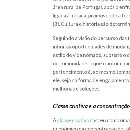
área rural de Portugal, após o en
ligada à música, promovendo a for
[8]. Cultura e história são deter
Seguindo a visão do percurso das ti
infinitas oportunidades de mudanç
estilo de vida nômade, subsiste o
ou comunidade, o que o autor cha
pertencimento é, ao mesmo tempo,
ele, seja na forma de engajamento
melhorias e soluções.
Classe criativa e a concentração
A
classe criativa
nasceu como uma t
econômico da concentração de tale