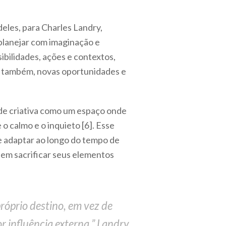
deles, para Charles Landry,
 planejar com imaginação e
ibilidades, ações e contextos,
e, também, novas oportunidades e
de criativa como um espaço onde
 o calmo e o inquieto [6]. Esse
se adaptar ao longo do tempo de
 sem sacrificar seus elementos
próprio destino, em vez de
r influência externa.” Landry