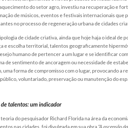
fraquecimento do setor agro, investiu na recuperação e for
mação de músicos, eventos e festivais internacionais que 
minantes no processo de regeneração urbana de cidades cria
pologia de cidade criativa, ainda que hoje haja o ideal de 
a e escolha territorial, talentos geograficamente hipermó
 desejo humano de pertencer a um lugar e se identificar c
ma de sentimento de ancoragem ou necessidade de estabel
 uma forma de compromisso com o lugar, provocando a re
 público, voluntariado, preservação ou manutenção do esp
 de talentos: um indicador
eoria do pesquisador Richard Florida na área da economi
ntos nas cidades, foi divulgada em sua obra
“A ascensão da 