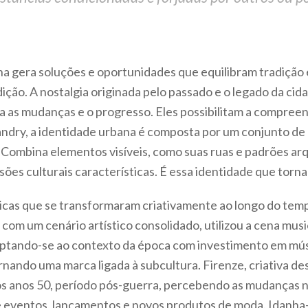
a gera soluções e oportunidades que equilibram tradição e
ição. A nostalgia originada pelo passado e o legado da cid
ara as mudanças e o progresso. Eles possibilitam a compre
andry, a identidade urbana é composta por um conjunto de 
Combina elementos visíveis, como suas ruas e padrões arqu
ões culturais características. É essa identidade que torn
icas que se transformaram criativamente ao longo do temp
, com um cenário artístico consolidado, utilizou a cena mus
ptando-se ao contexto da época com investimento em mús
rnando uma marca ligada à subcultura. Firenze, criativa d
nos anos 50, período pós-guerra, percebendo as mudanças 
 de eventos, lançamentos e novos produtos de moda. Idan