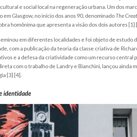
 cultural e social local na regeneração urbana. Um dos ma
o em Glasgow, no início dos anos 90, denominado
The Creat
bra homônima que apresenta a visão dos dois autores [1] [
sseminou em diferentes localidades e foi objeto de estudo
e, com a publicação da teoria da classe criativa de Richar
iativos e a defesa da criatividade como um recurso centra
direta com o trabalho de Landry e Bianchini, lançou ainda m
a [3] [4].
e identidade