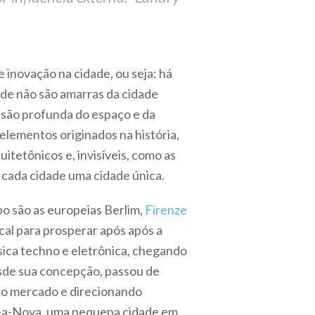
 inovação na cidade, ou seja: há
ade não são amarras da cidade
ensão profunda do espaço e da
elementos originados na história,
itetônicos e, invisíveis, como as
a cada cidade uma cidade única.
o são as europeias Berlim,
Firenze
ical para prosperar após após a
ica techno e eletrônica, chegando
esde sua concepção, passou de
no mercado e direcionando
ha-a-Nova, uma pequena cidade em