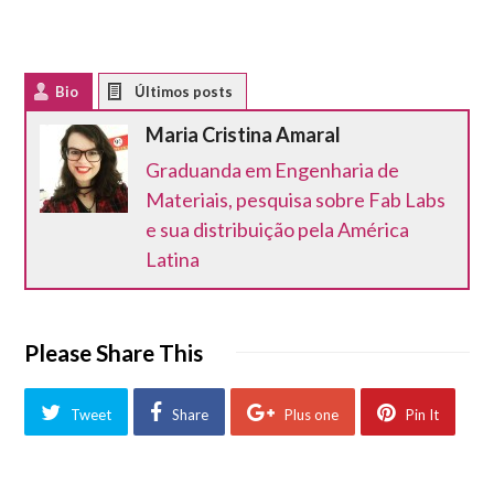
Bio
Latest Posts
Maria Cristina Amaral
Graduanda em Engenharia de
Materiais, pesquisa sobre Fab Labs
e sua distribuição pela América
Latina
Please Share This
Tweet
Share
Plus one
Pin It