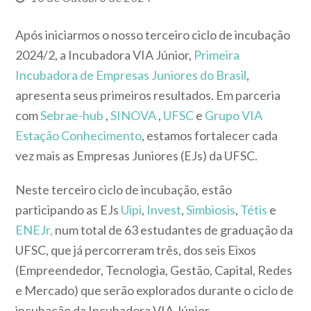
Após iniciarmos o nosso terceiro ciclo de incubação
2024/2, a Incubadora VIA Júnior,
Primeira
Incubadora de Empresas Juniores do Brasil
,
apresenta seus primeiros resultados. Em parceria
com
Sebrae-hub
,
SINOVA
,
UFSC
e
Grupo VIA
Estação Conhecimento
,
estamos fortalecer cada
vez mais as Empresas Juniores (EJs) da UFSC.
Neste terceiro ciclo de incubação, estão
participando as EJs
Uipi
,
Invest
,
Simbiosis
,
Tétis
e
ENEJr,
num total de 63 estudantes de graduação da
UFSC, que já percorreram três, dos
seis Eixos
(Empreendedor, Tecnologia, Gestão, Capital, Redes
e Mercado) que serão explorados durante o ciclo de
incubação da Incubadora VIA Júnior.