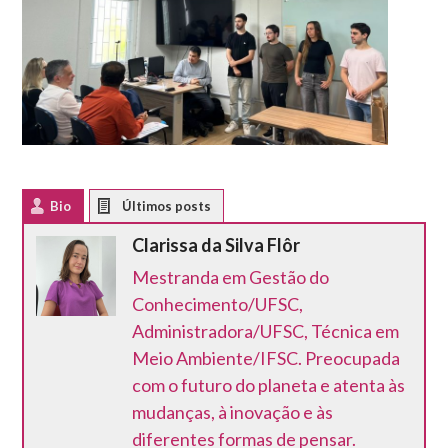
Bio
Latest Posts
Clarissa da Silva Flôr
Mestranda em Gestão do
Conhecimento/UFSC,
Administradora/UFSC, Técnica em
Meio Ambiente/IFSC. Preocupada
com o futuro do planeta e atenta às
mudanças, à inovação e às
diferentes formas de pensar.