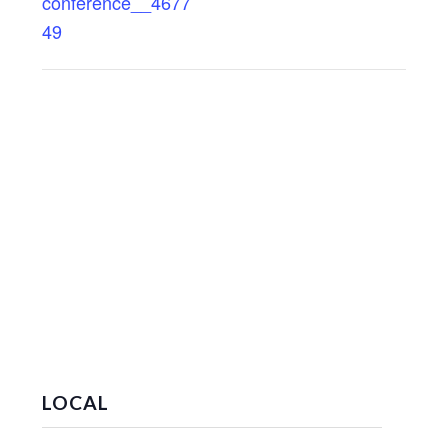
conference__4677
49
LOCAL