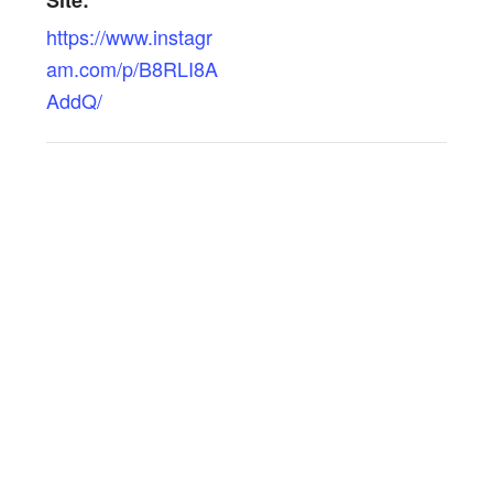
Site:
https://www.instagr
am.com/p/B8RLI8A
AddQ/