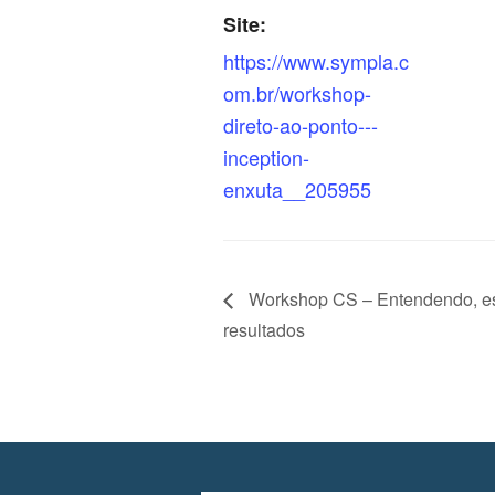
Site:
https://www.sympla.c
om.br/workshop-
direto-ao-ponto---
inception-
enxuta__205955
Workshop CS – Entendendo, es
resultados