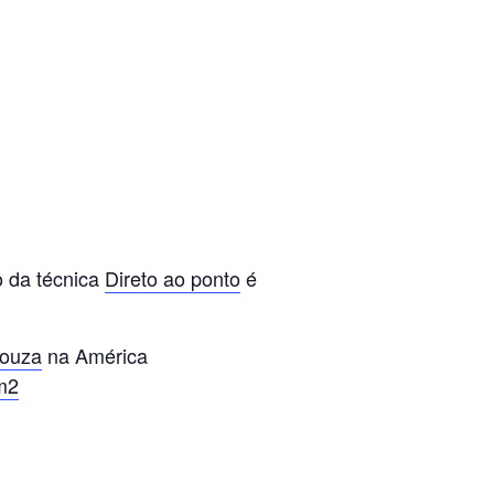
o da técnica
Direto ao ponto
é
Souza
na América
m2