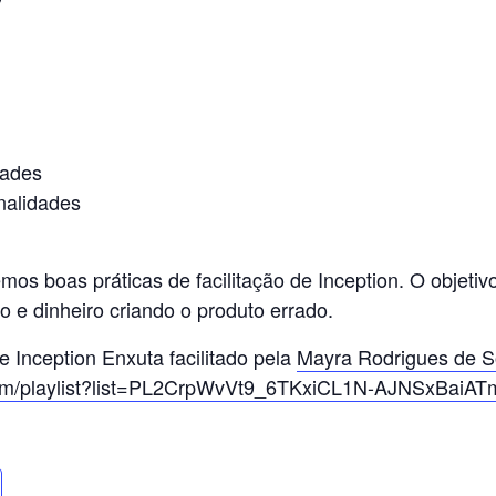
dades
nalidades
os boas práticas de facilitação de Inception. O objetiv
 e dinheiro criando o produto errado.
 Inception Enxuta facilitado pela
Mayra Rodrigues de 
com/playlist?list=PL2CrpWvVt9_6TKxiCL1N-AJNSxBaiAT