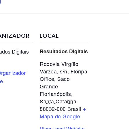
ANIZADOR
LOCAL
ados Digitais
Resultados Digitais
Rodovia Virgílio
Várzea, s/n, Floripa
rganizador
Office, Saco
te
Grande
Florianópolis
,
Santa Catarina
88032-000
Brasil
+
Mapa do Google
View Local Website