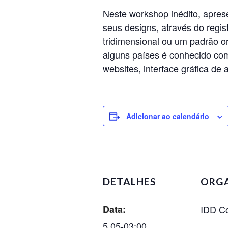
Neste workshop inédito, apre
seus designs, através do regis
tridimensional ou um padrão o
alguns países é conhecido com
websites, interface gráfica de 
Adicionar ao calendário
DETALHES
ORG
Data:
IDD Co
5 05-03:00