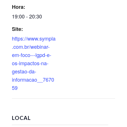
Hora:
19:00 - 20:30
Site:
https://www.sympla
.com.br/webinar-
em-foco---lgpd-e-
os-impactos-na-
gestao-da-
informacao__7670
59
LOCAL