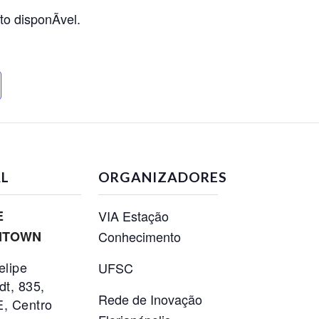
L
ORGANIZADORES
E
VIA Estação
NTOWN
Conhecimento
elipe
UFSC
t, 835,
Rede de Inovação
, Centro