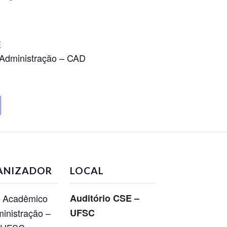
E
 Administração – CAD
ANIZADOR
LOCAL
o Acadêmico
Auditório CSE –
inistração –
UFSC