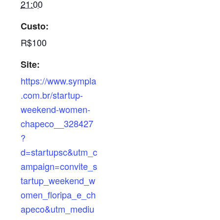
21:00
Custo:
R$100
Site:
https://www.sympla
.com.br/startup-
weekend-women-
chapeco__328427
?
d=startupsc&utm_c
ampaign=convite_s
tartup_weekend_w
omen_floripa_e_ch
apeco&utm_mediu