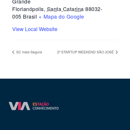
Grande
Florianópolis
,
Santa Catarina
88032-
005
Brasil
+ Mapa do Google
View Local Website
SC mais Segura
2º STARTUP WEEKEND SÃO JOSÉ