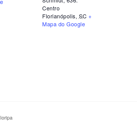
Schmidt, 636.
te
Centro
Florianópolis
,
SC
+
Mapa do Google
loripa