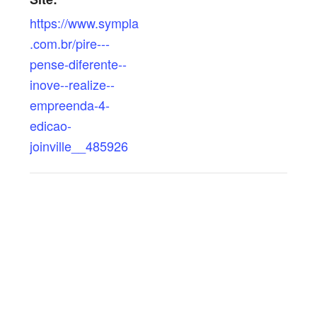
https://www.sympla
.com.br/pire---
pense-diferente--
inove--realize--
empreenda-4-
edicao-
joinville__485926