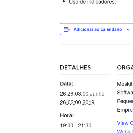
Uso de indicadores.
Adicionar ao calendário
DETALHES
ORG
Data:
Moski
Softwa
26 26-03:00 Junho
Peque
26-03:00 2019
Empre
Hora:
View O
19:00 - 21:30
Websi