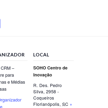
ANIZADOR
LOCAL
t CRM –
SOHO Centro de
re para
Inovação
nas e Médias
R. Des. Pedro
sas
Silva, 2958 -
Coqueiros
rganizador
Florianópolis
,
SC
+
te