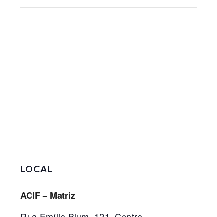
LOCAL
ACIF – Matriz
Rua Emílio Blum, 121, Centro