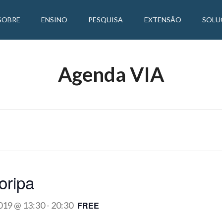
SOBRE
ENSINO
PESQUISA
EXTENSÃO
SOLU
Agenda VIA
oripa
019 @ 13:30
-
20:30
FREE