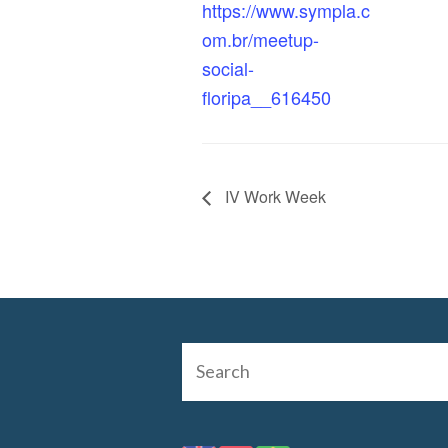
https://www.sympla.c
om.br/meetup-
social-
floripa__616450
IV Work Week