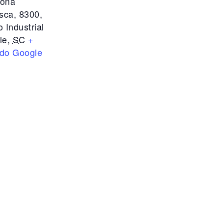
ona
sca, 8300,
o Industrial
le
,
SC
+
do Google