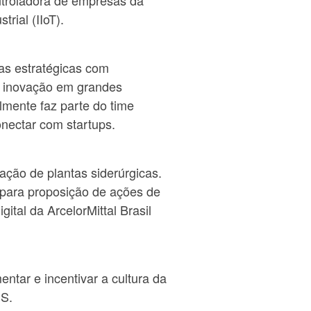
ntroladora de empresas da
trial (IIoT).
as estratégicas com
a inovação em grandes
almente faz parte do time
nectar com startups.
ão de plantas siderúrgicas.
para proposição de ações de
tal da ArcelorMittal Brasil
ntar e incentivar a cultura da
IS.