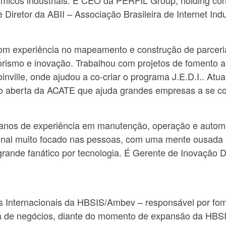
érmicos industriais. É CEO da PERFIL Group, holding co
 Diretor da ABII – Associação Brasileira de Internet Indus
com experiência no mapeamento e construção de parceri
ismo e inovação. Trabalhou com projetos de fomento 
inville, onde ajudou a co-criar o programa J.E.D.I.. Atu
o aberta da ACATE que ajuda grandes empresas a se co
nos de experiência em manutenção, operação e automaç
onal muito focado nas pessoas, com uma mente ousada 
nde fanático por tecnologia. É Gerente de Inovação Digi
s Internacionais da HBSIS/Ambev – responsável por fome
ia de negócios, diante do momento de expansão da HBS