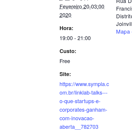
Rua D
Fevereiro 20-03:00
Franci
2020
Distrit
Joinvil
Hora:
Mapa 
19:00 - 21:00
Custo:
Free
Site:
https://www.sympla.c
om.br/linklab-talks---
o-que-startups-e-
corporates-ganham-
com-inovacao-
aberta__782703