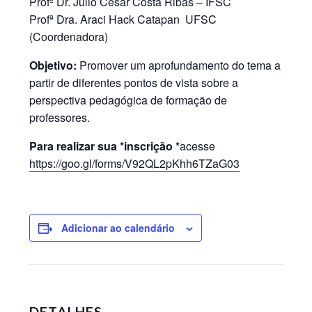
Profº Dr. Julio César Costa Ribas – IFSC
Profª Dra. Araci Hack Catapan UFSC
(Coordenadora)
Objetivo:
Promover um aprofundamento do tema a
partir de diferentes pontos de vista sobre a
perspectiva pedagógica de formação de
professores.
Para realizar sua *inscrição *
acesse
https://goo.gl/forms/V92QL2pKh
h6TZaG03
Adicionar ao calendário
DETALHES