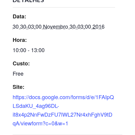
Data:
30 30-03:00 Novembro 30-03:00 2016
Hora:
10:00 - 13:00
Custo:
Free
Site:
https://docs.google.com/forms/d/e/1FAIpQ
LSdaKU_4ag96DL-
it8x4p2NnFwDzFU7lWL27Nr4xhFghV9tD
qA/viewform?c=0&w=1