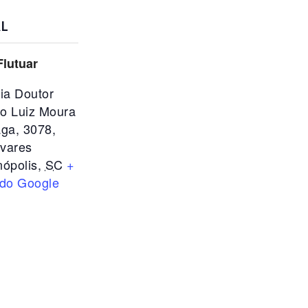
L
Flutuar
ia Doutor
io Luiz Moura
ga, 3078,
avares
nópolis
,
SC
+
do Google