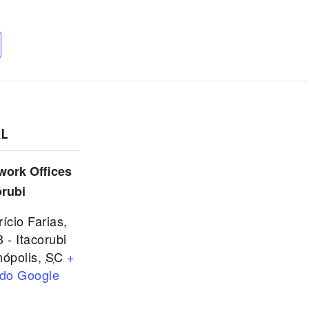
L
work Offices
orubi
rício Farias,
3 - Itacorubi
nópolis
,
SC
+
do Google