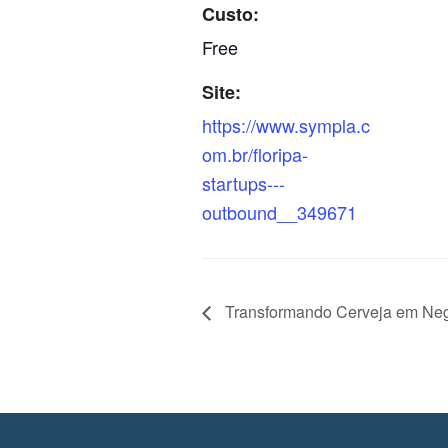
Custo:
Free
Site:
https://www.sympla.c
om.br/floripa-
startups---
outbound__349671
Transformando Cerveja em Negó