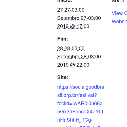
Início:
Social
27 27-03:00
View O
Setembro 27-03:00
Websi
2019 @ 17:00
Fim:
28 28-03:00
Setembro 28-03:00
2019 @ 22:00
Site:
https://socialgoodbra
sil.org.br/festival?
fbclid=IwAR0l0u66c
5Gx3dPenceX47YLt
nHnShhHjjTCg-