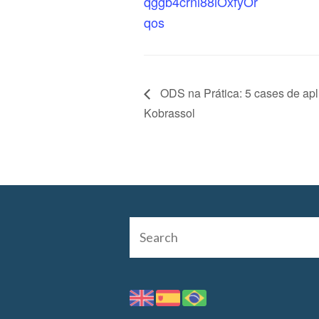
qggb4crnl88iOxfyOr
qos
ODS na Prática: 5 cases de a
Kobrassol