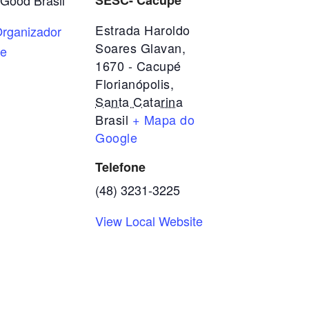
 Good Brasil
SESC- Cacupé
Estrada Haroldo
rganizador
Soares Glavan,
te
1670 - Cacupé
Florianópolis
,
Santa Catarina
Brasil
+ Mapa do
Google
Telefone
(48) 3231-3225
View Local Website