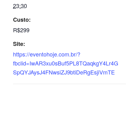
23:30
Custo:
R$299
Site:
https://eventohoje.com.br/?
fbclid=IwAR3xu0sBuf5PL8TQaqkgY4Lr4G
SpQYJAysJ4FNwsiZJ9btiDeRgEsjiVmTE