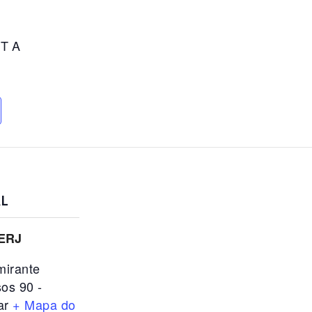
 T A
L
ERJ
mirante
os 90 -
ar
+ Mapa do