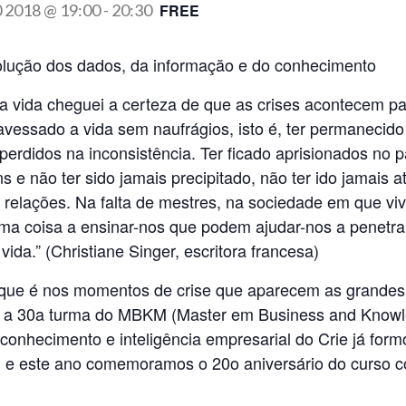
0 2018 @ 19:00
-
20:30
FREE
olução dos dados, da informação e do conhecimento
 vida cheguei a certeza de que as crises acontecem par
ravessado a vida sem naufrágios, isto é, ter permanecido 
erdidos na inconsistência. Ter ficado aprisionados no p
s e não ter sido jamais precip
itado, não ter ido jamais 
 relações. Na falta de mestres, na sociedade em que vi
ma coisa a ensinar-nos que podem ajudar-nos a penetra
ida.” (Christiane Singer, escritora francesa)
m que é nos momentos de crise que aparecem as grandes
do a 30a turma do MBKM (Master em Business and Know
onhecimento e inteligência empresarial do Crie já for
l e este ano comemoramos o 20o aniversário do curso 