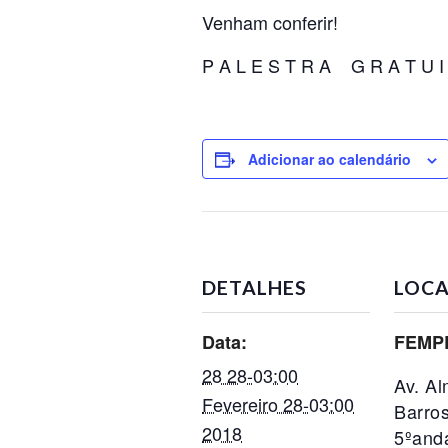
Venham conferir!
P A L E S T R A G R A T U I
Adicionar ao calendário
DETALHES
LOCA
Data:
FEMP
28 28-03:00
Av. Al
Fevereiro 28-03:00
Barros
2018
5ºand