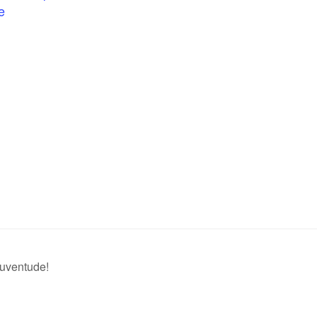
e
uventude!