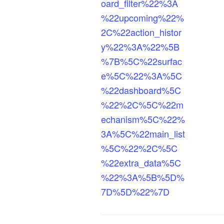
oard_filter%22%3A
%22upcoming%22%
2C%22action_histor
y%22%3A%22%5B
%7B%5C%22surfac
e%5C%22%3A%5C
%22dashboard%5C
%22%2C%5C%22m
echanism%5C%22%
3A%5C%22main_list
%5C%22%2C%5C
%22extra_data%5C
%22%3A%5B%5D%
7D%5D%22%7D