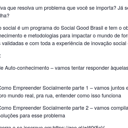
ativa que resolva um problema que você se importa? Já
alha?
 social é um programa do Social Good Brasil e tem o obj
ecimento e metodologias para impactar o mundo de form
validadas e com toda a experiência de inovação social 
:
 de Auto-conhecimento – vamos tentar responder àquelas
a Como Empreender Socialmente parte 1 – vamos juntos 
r pro mundo real, pra rua, entender como isso funciona
 Como Empreender Socialmente parte 2 – vamos compilar
 soluções para esse problema
corre e se inscreve em:
https://goo.gl/wWY5cV