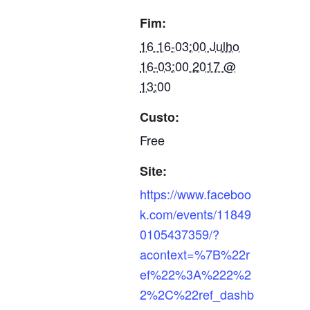
Fim:
16 16-03:00 Julho
16-03:00 2017 @
13:00
Custo:
Free
Site:
https://www.faceboo
k.com/events/11849
0105437359/?
acontext=%7B%22r
ef%22%3A%222%2
2%2C%22ref_dashb