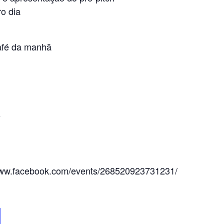
o dia
café da manhã
s
/www.facebook.com/events/268520923731231/