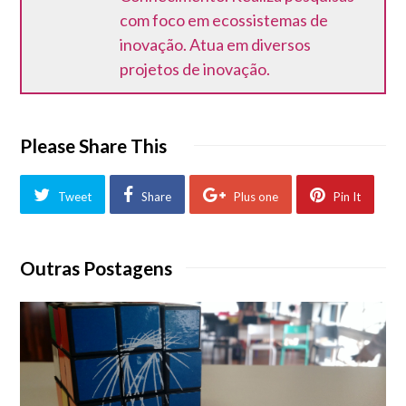
com foco em ecossistemas de
inovação. Atua em diversos
projetos de inovação.
Please Share This
Tweet
Share
Plus one
Pin It
Outras Postagens