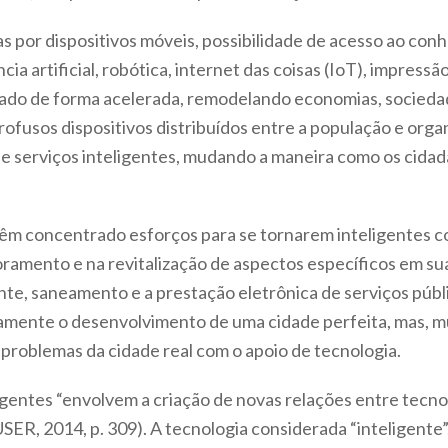
s por dispositivos móveis, possibilidade de acesso ao co
a artificial, robótica, internet das coisas (IoT), impress
ado de forma acelerada, remodelando economias, sociedad
rofusos dispositivos distribuídos entre a população e orga
es e serviços inteligentes, mudando a maneira como os cida
m concentrado esforços para se tornarem inteligentes 
ramento e na revitalização de aspectos específicos em su
te, saneamento e a prestação eletrônica de serviços públi
amente o desenvolvimento de uma cidade perfeita, mas, mu
problemas da cidade real com o apoio de tecnologia.
ligentes “envolvem a criação de novas relações entre tecno
014, p. 309). A tecnologia considerada “inteligente”, e