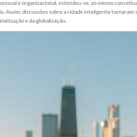
ssoal e organizacional, estendeu-se, ao menos conceitua
. Assim, discussões sobre a cidade inteligente tornaram-
matização e da globalização.