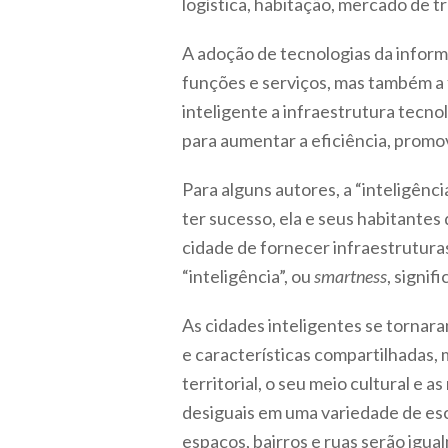
logística, habitação, mercado de t
A adoção de tecnologias da infor
funções e serviços, mas também a
inteligente a infraestrutura tecn
para aumentar a eficiência, promov
Para alguns autores, a “inteligênci
ter sucesso, ela e seus habitantes
cidade de fornecer infraestrutura
“inteligência”, ou
smartness
, signi
As cidades inteligentes se tornar
e características compartilhadas,
territorial, o seu meio cultural e
desiguais em uma variedade de es
espaços, bairros e ruas serão igua