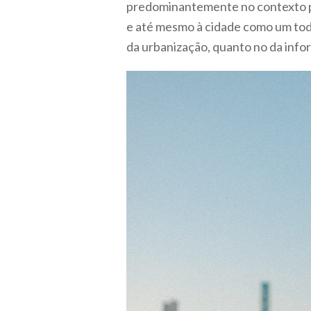
predominantemente no contexto pe
e até mesmo à cidade como um todo
da urbanização, quanto no da infor