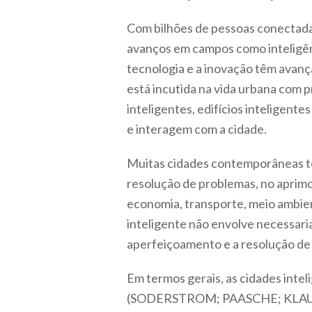
Com bilhões de pessoas conectada
avanços em campos como inteligênci
tecnologia e a inovação têm avanç
está incutida na vida urbana com p
inteligentes, edifícios inteligent
e interagem com a cidade.
Muitas cidades contemporâneas tê
resolução de problemas, no aprimo
economia, transporte, meio ambien
inteligente não envolve necessari
aperfeiçoamento e a resolução de 
Em termos gerais, as cidades inte
(SODERSTROM; PAASCHE; KLAUSER, 2