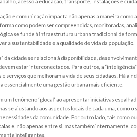
rabalho, acesso à educação, transporte, instalações e cuid
mação e comunicação impacta não apenas a maneira como a
 forma como podem ser compreendidas, monitoradas, anali
ológica se funde à infraestrutura urbana tradicional de f
er a sustentabilidade e a qualidade de vida da população.
a” da cidade se relaciona à disponibilidade, desenvolvimento
 devem estar interconectados. Para outros, a “inteligência
s e serviços que melhoram a vida de seus cidadãos. Há ain
fica essencialmente uma gestão urbana mais eficiente.
am um fenômeno ‘glocal’ ao apresentar iniciativas espalh
 mas se ajustando aos aspectos locais de cada uma, como o
 as necessidades da comunidade. Por outro lado, tais como o
calas e, não apenas entre si, mas também internamente, c
lmente inteligentes.