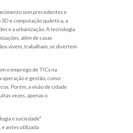
nhecimento sem precedentes e
ão 3D e computação quântica, a
es e a urbanização. A tecnologia
nizações, além de casas
dãos vivem, trabalham, se divertem
com o emprego de TICs na
a operação e gestão, como:
cos. Porém, a visão de cidade
itas vezes, apenas o
logia e sociedade”
 antes utilizada