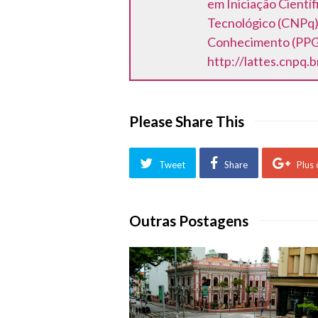
em Iniciação Cientí
Tecnológico (CNPq)
Conhecimento (PPGE
http://lattes.cnpq
Please Share This
Tweet
Share
Plus
Outras Postagens