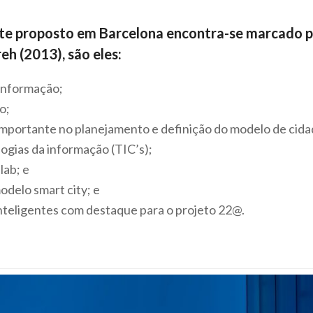
nte proposto em Barcelona encontra-se marcado po
eh (2013), são eles:
 informação;
o;
 importante no planejamento e definição do modelo de cida
ogias da informação (TIC’s);
 lab
; e
modelo
smart city
; e
inteligentes com destaque para o projeto 22@.