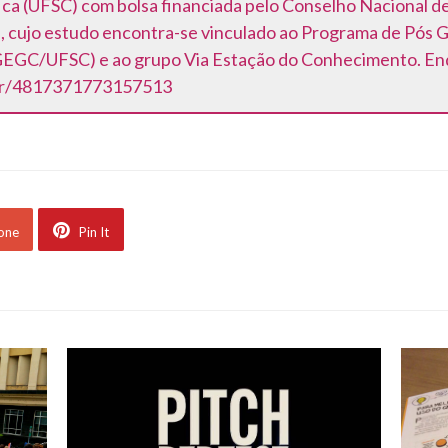
fica (UFSC) com bolsa financiada pelo Conselho Nacional d
, cujo estudo encontra-se vinculado ao Programa de Pós
GC/UFSC) e ao grupo Via Estação do Conhecimento. End
.br/4817371773157513
 one
Pin It