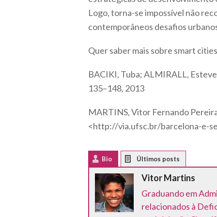
Logo, torna-se impossível não re
contemporâneos desafios urbanos
Quer saber mais sobre smart citie
BACIKI, Tuba; ALMIRALL, Esteve; 
135–148, 2013
MARTINS, Vitor Fernando Pereir
<http://via.ufsc.br/barcelona-e-
Bio
Latest Posts
Vitor Martins
Graduando em Admini
relacionados à Defi