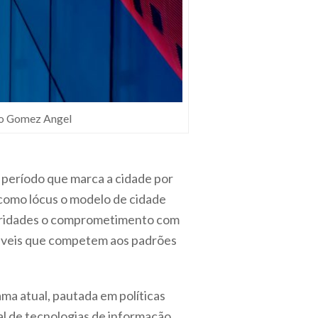
rdo Gomez Angel
 período que marca a cidade por
a como
lócus
o modelo de cidade
ularidades o comprometimento com
riáveis que competem aos padrões
a atual, pautada em políticas
l de tecnologias de informação.