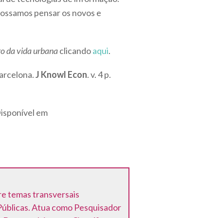
possamos pensar os novos e
uro da vida urbana
clicando
aqui
.
arcelona.
J Knowl Econ
. v. 4 p.
Disponível em
e temas transversais
 Públicas. Atua como Pesquisador