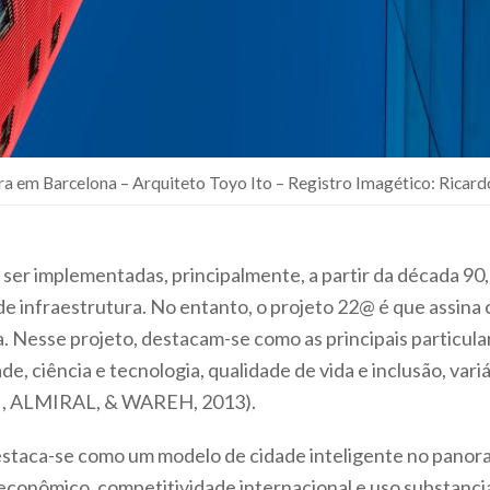
ra em Barcelona – Arquiteto Toyo Ito – Registro Imagético: Rica
er implementadas, principalmente, a partir da década 90,
 de infraestrutura. No entanto, o projeto 22@ é que assin
a. Nesse projeto, destacam-se como as principais partic
e, ciência e tecnologia, qualidade de vida e inclusão, va
KI, ALMIRAL, & WAREH, 2013).
aca-se como um modelo de cidade inteligente no panoram
conômico, competitividade internacional e uso substancia