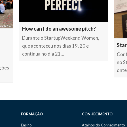
How can I do an awesome pitch?
Durante o StartupWeekend Women,
Sta
que aconteceu nos dias 19, 20 e
continua no dia 21…
Conf
no S
ações
onte
FORMAÇÃO
CONHECIMENTO
Ensino
Atalhos do Conhecimento