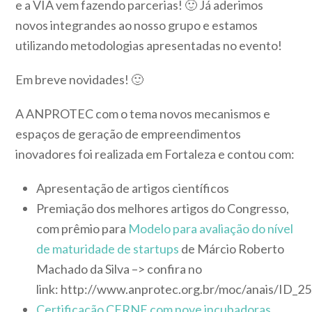
e a VIA vem fazendo parcerias! 🙂 Já aderimos
novos integrandes ao nosso grupo e estamos
utilizando metodologias apresentadas no evento!
Em breve novidades! 🙂
A ANPROTEC com o tema novos mecanismos e
espaços de geração de empreendimentos
inovadores foi realizada em Fortaleza e contou com:
Apresentação de artigos científicos
Premiação dos melhores artigos do Congresso,
com prêmio para
Modelo para avaliação do nível
de maturidade de startups
de Márcio Roberto
Machado da Silva –> confira no
link: http://www.anprotec.org.br/moc/anais/ID_25
Certificação CERNE com nove incubadoras