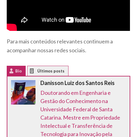
Para mais conteúdos relevantes continuem a
acompanhar nossas redes sociais.
Bio
Latest Posts
Danisson Luiz dos Santos Reis
Doutorando em Engenharia e
Gestão do Conhecimento na
Universidade Federal de Santa
Catarina. Mestre em Propriedade
Intelectual e Transferência de
Tecnologia para Inovação pela