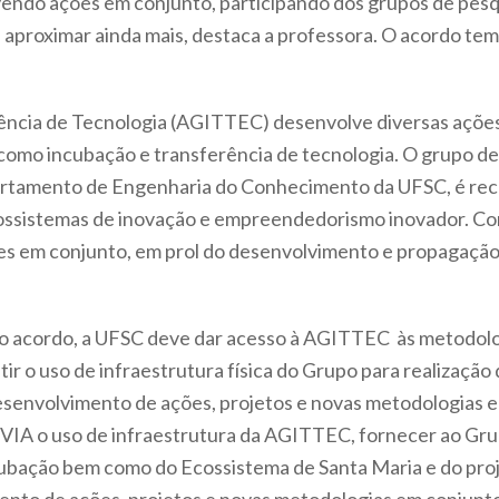
vendo ações em conjunto, participando dos grupos de pes
e aproximar ainda mais, destaca a professora. O acordo te
rência de Tecnologia (AGITTEC) desenvolve diversas açõ
mo incubação e transferência de tecnologia. O grupo de
rtamento de Engenharia do Conhecimento da UFSC, é reco
cossistemas de inovação e empreendedorismo inovador. C
s em conjunto, em prol do desenvolvimento e propagação
do acordo, a UFSC deve dar acesso à AGITTEC às metodolo
r o uso de infraestrutura física do Grupo para realização
 desenvolvimento de ações, projetos e novas metodologia
IA o uso de infraestrutura da AGITTEC, fornecer ao Gru
ubação bem como do Ecossistema de Santa Maria e do proj