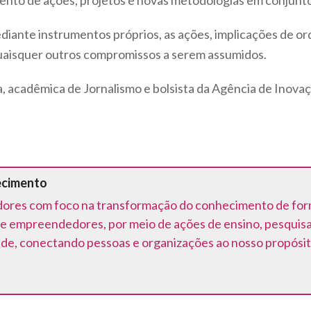
ento de ações, projetos e novas metodologias em conjunt
diante instrumentos próprios, as ações, implicações de or
uaisquer outros compromissos a serem assumidos.
 acadêmica de Jornalismo e bolsista da Agência de Inova
ecimento
ores com foco na transformação do conhecimento de forma 
e empreendedores, por meio de ações de ensino, pesquis
ede, conectando pessoas e organizações ao nosso propósit