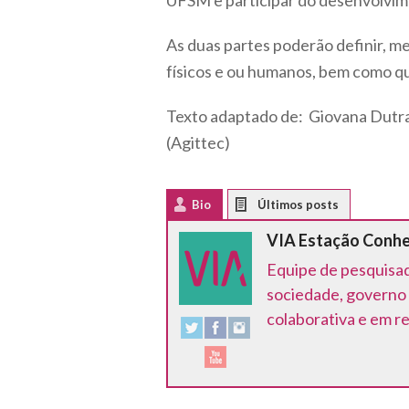
UFSM e participar do desenvolvim
As duas partes poderão definir, me
físicos e ou humanos, bem como q
Texto adaptado de: Giovana Dutra,
(Agittec)
Bio
Latest Posts
VIA Estação Conh
Equipe de pesquisad
sociedade, governo 
colaborativa e em r