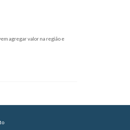
vem agregar valor na região e
to