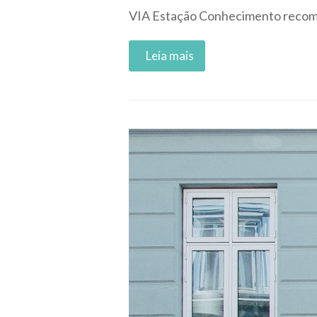
VIA Estação Conhecimento recomen
Read More