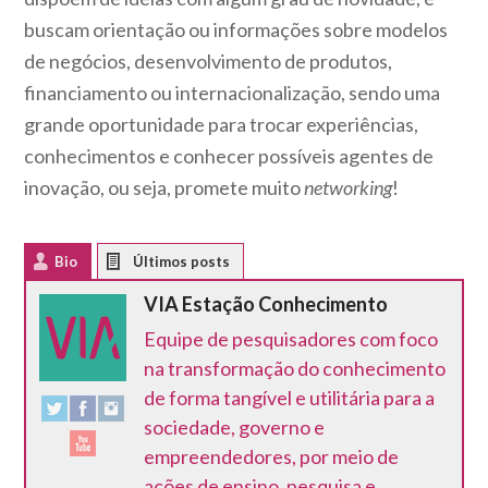
buscam orientação ou informações sobre modelos
de negócios, desenvolvimento de produtos,
financiamento ou internacionalização, sendo uma
grande oportunidade para trocar experiências,
conhecimentos e conhecer possíveis agentes de
inovação, ou seja, promete muito
networking
!
Bio
Latest Posts
VIA Estação Conhecimento
Equipe de pesquisadores com foco
na transformação do conhecimento
de forma tangível e utilitária para a
sociedade, governo e
empreendedores, por meio de
ações de ensino, pesquisa e