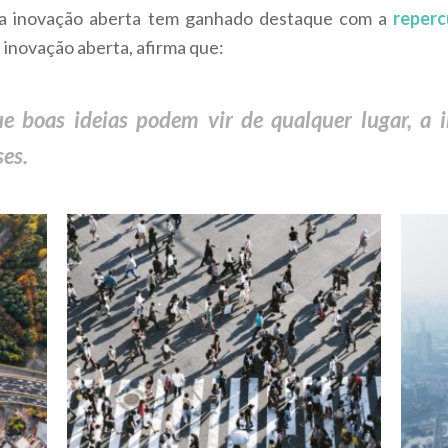
 a inovação aberta tem ganhado destaque com a
reper
 inovação aberta, afirma que:
e boas ideias podem vir de qualquer lugar, a 
ses.