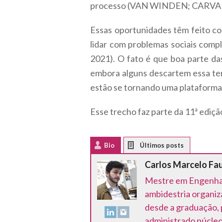
processo (VAN WINDEN; CARVAL
Essas oportunidades têm feito co
lidar com problemas sociais comp
2021). O fato é que boa parte d
embora alguns descartem essa ten
estão se tornando uma plataforma 
Esse trecho faz parte da 11ª ediçã
Bio
Latest Posts
Carlos Marcelo Fau
Mestre em Engenhar
ambidestria organiz
desde a graduação, 
administrado núcle