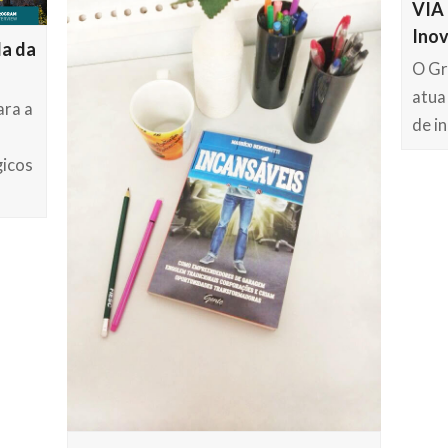
VIA 
Inov
a da
O Gr
atua
ara a
de i
gicos