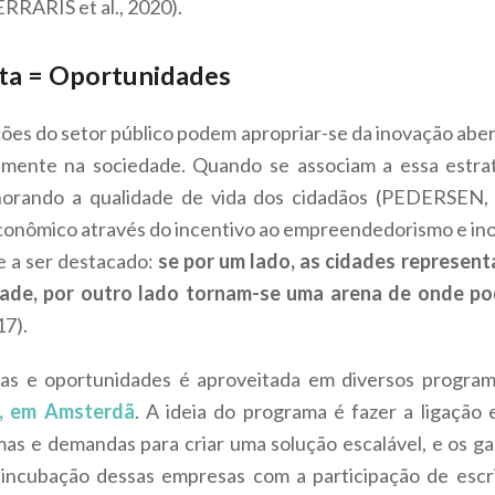
ERRARIS et al., 2020).
rta = Oportunidades
ões do setor público podem apropriar-se da inovação aberta
mente na sociedade. Quando se associam a essa estraté
lhorando a qualidade de vida dos cidadãos (PEDERSE
conômico através do incentivo ao empreendedorismo e ino
e a ser destacado:
se por um lado, as cidades represent
ade, por outro lado tornam-se uma arena de onde pod
17).
mas e oportunidades é aproveitada em diversos progra
e, em Amsterdã
. A ideia do programa é fazer a ligação
s e demandas para criar uma solução escalável, e os g
 incubação dessas empresas com a participação de escri