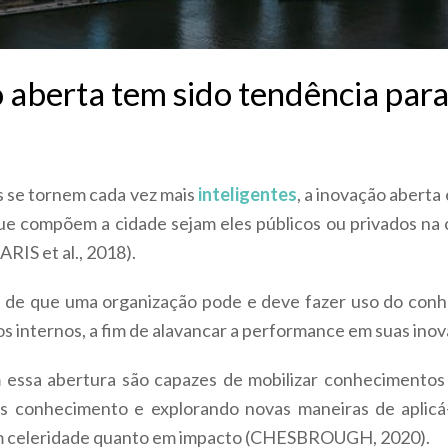
 aberta tem sido tendência para
s se tornem cada vez mais
inteligentes
, a inovação aberta
ue compõem a cidade sejam eles públicos ou privados na 
RIS et al., 2018).
a de que uma organização pode e deve fazer uso do con
s internos, a fim de alavancar a performance em suas inov
essa abertura são capazes de mobilizar conhecimentos 
s conhecimento e explorando novas maneiras de aplicá
m celeridade quanto em impacto (CHESBROUGH, 2020).