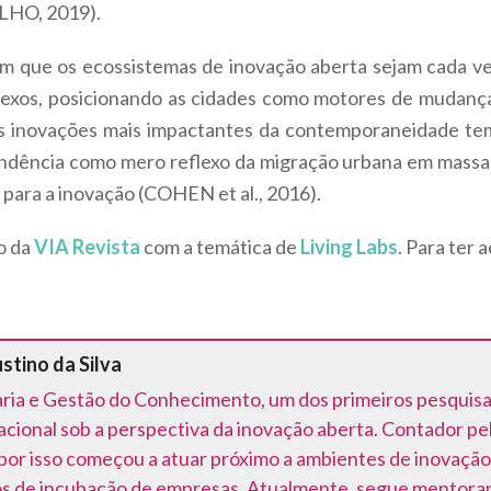
HO, 2019).
m que os ecossistemas de inovação aberta sejam cada vez
lexos, posicionando as cidades como motores de mudanç
as inovações mais impactantes da contemporaneidade tem
dência como mero reflexo da migração urbana em massa,
para a inovação (COHEN et al., 2016).
o da
VIA Revista
com a temática de
Living Labs
. Para ter 
stino da Silva
ia e Gestão do Conhecimento, um dos primeiros pesquisa
acional sob a perspectiva da inovação aberta. Contador p
por isso começou a atuar próximo a ambientes de inovação
os de incubação de empresas. Atualmente, segue mentora