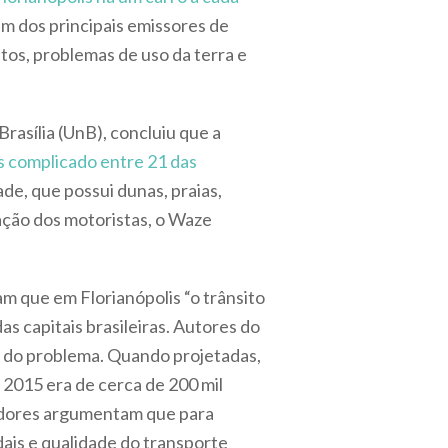
um dos principais emissores de
os, problemas de uso da terra e
rasília (UnB), concluiu que a
s complicado entre 21 das
ade, que possui dunas, praias,
fação dos motoristas, o Waze
am que em Florianópolis “o trânsito
s capitais brasileiras. Autores do
 do problema. Quando projetadas,
m 2015 era de cerca de 200 mil
isadores argumentam que para
dais e qualidade do transporte