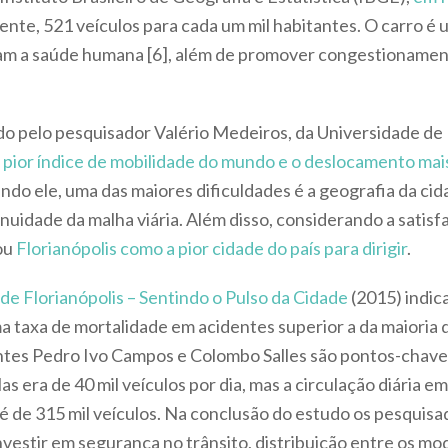
ente, 521 veículos para cada um mil habitantes. O carro é 
am a saúde humana [6], além de promover congestionament
o pelo pesquisador Valério Medeiros, da Universidade de B
pior índice de mobilidade do mundo e o deslocamento mai
undo ele, uma das maiores dificuldades é a geografia da cid
nuidade da malha viária. Além disso, considerando a satis
cou
Florianópolis como a pior cidade do país para dirigir
.
s de Florianópolis – Sentindo o Pulso da Cidade
(2015) indic
 taxa de mortalidade em acidentes superior a da maioria da
tes Pedro Ivo Campos e Colombo Salles são pontos-chave
s era de 40 mil veículos por dia, mas a circulação diária e
0, é de 315 mil veículos. Na conclusão do estudo os pesqu
vestir em segurança no trânsito, distribuição entre os mo