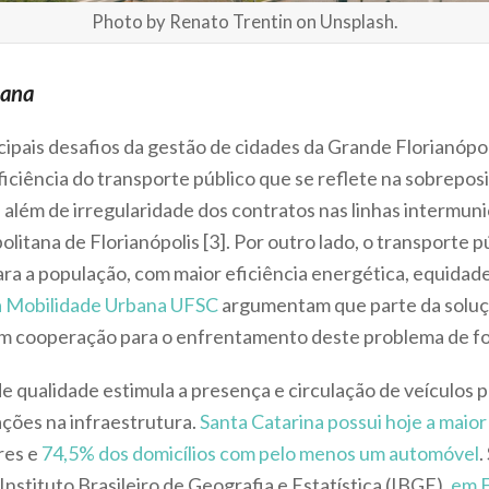
Photo by Renato Trentin on Unsplash.
bana
cipais desafios da gestão de cidades da Grande Florianópo
iciência do transporte público que se reflete na sobreposiç
, além de irregularidade dos contratos nas linhas intermuni
litana de Florianópolis [3]. Por outro lado, o transporte
ra a população, com maior eficiência energética, equidade
a Mobilidade Urbana UFSC
argumentam que parte da soluç
em cooperação para o enfrentamento deste problema de fo
e qualidade estimula a presença e circulação de veículos p
ções na infraestrutura.
Santa Catarina possui hoje a maior 
res e
74,5% dos domicílios com pelo menos um automóvel
.
stituto Brasileiro de Geografia e Estatística (IBGE),
em F