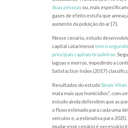
duas pessoas
ou, mais especificam
gases de efeito estufa que ameaç
aumento da poluição do ar [7].
Nesse cenário, estudo desenvolvid
capital catarinense
tem o segundo 
principais capitais brasileiras
. Seg
lagoas e morros, impedindo a conti
Satisfaction Index (2017) classifi
Resultados do estudo
Sinais Vitai
mata mais que homicídios”, com uma
estudo ainda defendem que as pon
o fluxo estimado para cada uma dela
veículos e, a estimativa para 202
mudar esse cenário é necessário in