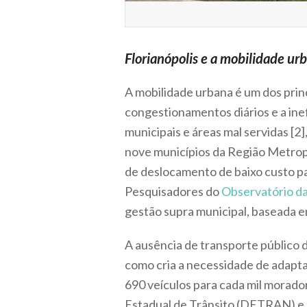
Florianópolis e a mobilidade ur
A mobilidade urbana é um dos prin
congestionamentos diários e a inef
municipais e áreas mal servidas [2]
nove municípios da Região Metropo
de deslocamento de baixo custo pa
Pesquisadores do
Observatório d
gestão supra municipal, baseada 
A ausência de transporte público d
como cria a necessidade de adapta
690 veículos para cada mil morado
Estadual de Trânsito (DETRAN) e In