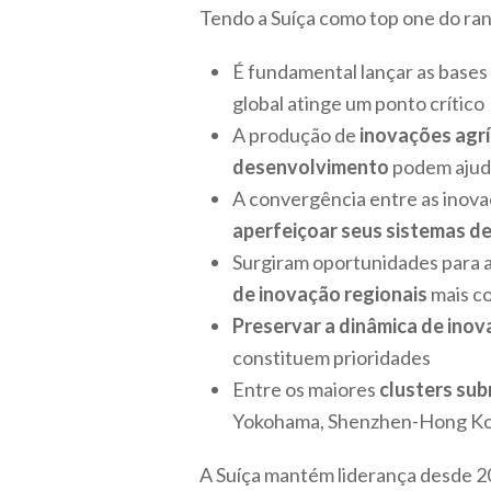
Tendo a Suíça como top one do ra
É fundamental lançar as bases
global atinge um ponto crítico
A produção de
inovações agríc
desenvolvimento
podem ajuda
A convergência entre as inov
aperfeiçoar seus sistemas d
Surgiram oportunidades para a
de inovação regionais
mais co
Preservar a dinâmica de ino
constituem prioridades
Entre os maiores
clusters sub
Yokohama, Shenzhen-Hong Kong
A Suíça mantém liderança desde 20