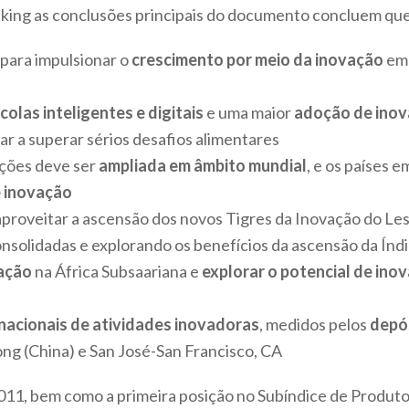
nking as conclusões principais do documento concluem que
 para impulsionar o
crescimento por meio da inovação
em 
olas inteligentes e digitais
e uma maior
adoção de inov
r a superar sérios desafios alimentares
ações deve ser
ampliada em âmbito mundial
, e os países
e inovação
proveitar a ascensão dos novos Tigres da Inovação do Les
nsolidadas e explorando os benefícios da ascensão da Índ
vação
na África Subsaariana e
explorar o potencial de ino
nacionais de atividades inovadoras
, medidos pelos
depó
 (China) e San José-San Francisco, CA
11, bem como a primeira posição no Subíndice de Produtos