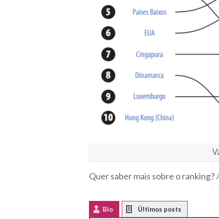
V
Quer saber mais sobre o ranking?
Bio
Latest Posts