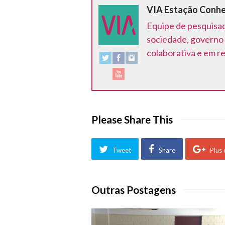
VIA Estação Conh
Equipe de pesquisad
sociedade, governo 
colaborativa e em r
Please Share This
Tweet
Share
Plus
Outras Postagens