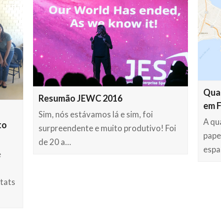
Qual
Resumão JEWC 2016
em F
Sim, nós estávamos lá e sim, foi
A qu
to
surpreendente e muito produtivo! Foi
pape
de 20 a…
espa
e
itats