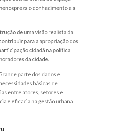
 menospreza o conhecimento e a
trução de uma visão realista da
contribuir para a apropriação dos
articipação cidadã na política
 moradores da cidade.
 Grande parte dos dados e
 necessidades básicas de
as entre atores, setores e
cia e eficacia na gestão urbana
ru