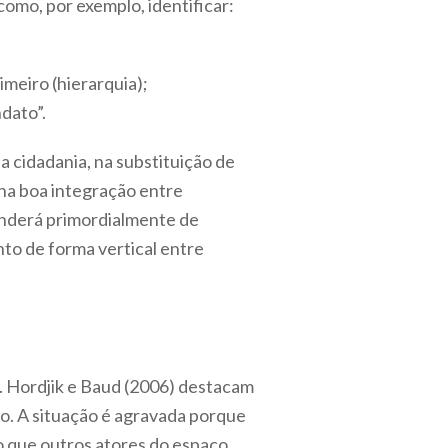
omo, por exemplo, identificar:
imeiro (hierarquia);
dato”.
 cidadania, na substituição de
 na boa integração entre
enderá primordialmente de
to de forma vertical entre
 Hordjik e Baud (2006) destacam
o. A situação é agravada porque
o que outros atores do espaço