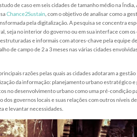
udo de caso em seis cidades de tamanho médio na Índia, Áfr
isa
Chance2Sustain
, com o objetivo de analisar como a g
sformada pela digitalização. A pesquisa se concentra es
, seja no interior do governo ou em sua interface com os
 estruturadas e informais com atores-chave pela equipe de
lho de campo de 2 a 3 meses nas várias cidades envolvida
principais razões pelas quais as cidades adotaram a gest
alização da informação: planejamento urbano estratégico e
ficos no desenvolvimento urbano como uma pré-condição pa
ho dos governos locais e suas relações com outros níveis de
za e levantar necessidades.