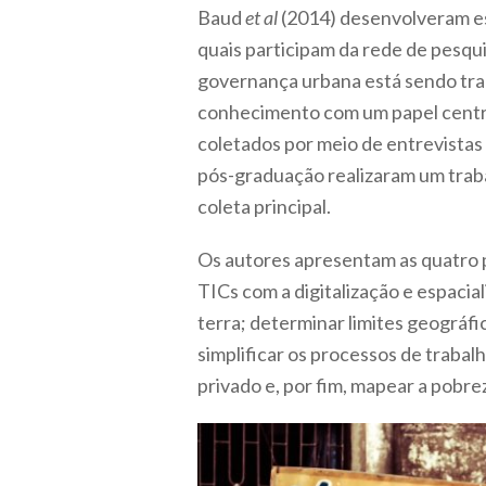
Baud
et al
(2014) desenvolveram est
quais participam da rede de pesqu
governança urbana está sendo tran
conhecimento com um papel central
coletados por meio de entrevistas
pós-graduação realizaram um traba
coleta principal.
Os autores apresentam as quatro 
TICs com a digitalização e espaci
terra; determinar limites geográ
simplificar os processos de trabal
privado e, por fim, mapear a pobre