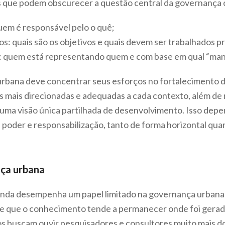
 que podem obscurecer a questão central da governança c
uem é responsável pelo o quê;
os: quais são os objetivos e quais devem ser trabalhados pr
: quem está representando quem e com base em qual “man
bana deve concentrar seus esforços no fortalecimento da
icas mais direcionadas e adequadas a cada contexto, além de
 uma visão única partilhada de desenvolvimento. Isso dep
oder e responsabilização, tanto de forma horizontal quan
ça urbana
inda desempenha um papel limitado na governança urbana.
de que o conhecimento tende a permanecer onde foi gerad
cos buscam ouvir pesquisadores e consultores muito mais d