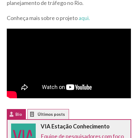
planejamento de tráfego no Rio.
Conheça mais sobre o projeto
aqui.
Bio
Latest Posts
VIA Estação Conhecimento
Equipe de pesquisadores com foco