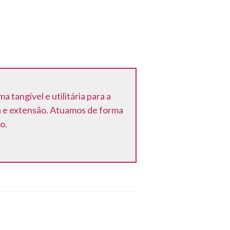
tangível e utilitária para a
a e extensão. Atuamos de forma
o.