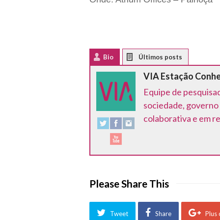
Bio
Latest Posts
VIA Estação Conh
Equipe de pesquisad
sociedade, governo 
colaborativa e em r
Please Share This
Tweet
Share
Plus