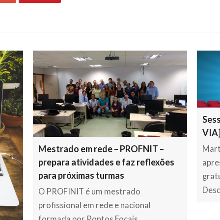
Sess
VIA
Mestrado em rede – PROFNIT –
Mart
prepara atividades e faz reflexões
apre
para próximas turmas
grat
Des
O PROFINIT é um mestrado
profissional em rede e nacional
formada por Pontos Focais