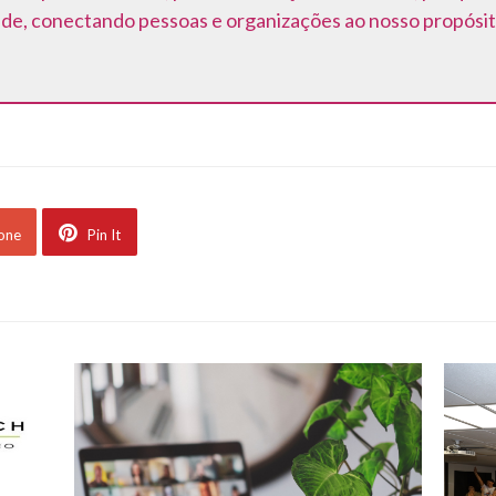
ede, conectando pessoas e organizações ao nosso propósit
 one
Pin It