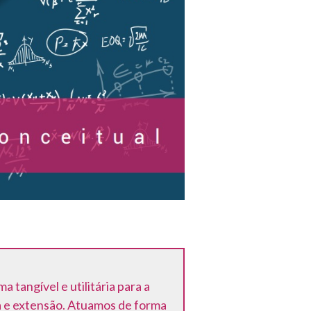
tangível e utilitária para a
a e extensão. Atuamos de forma