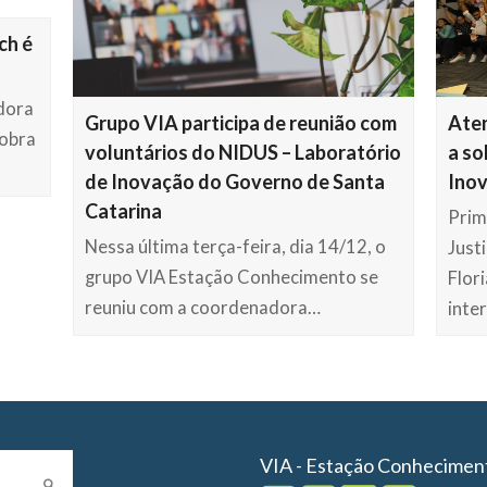
ch é
adora
Grupo VIA participa de reunião com
Aten
 obra
voluntários do NIDUS – Laboratório
a so
de Inovação do Governo de Santa
Ino
Catarina
Prim
Nessa última terça-feira, dia 14/12, o
Just
grupo VIA Estação Conhecimento se
Flor
reuniu com a coordenadora…
inte
VIA - Estação Conhecimen