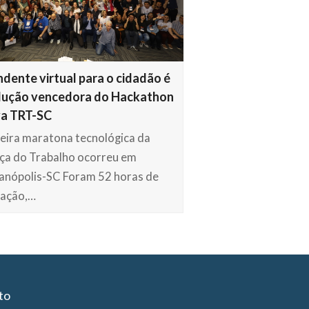
dente virtual para o cidadão é
lução vencedora do Hackathon
va TRT-SC
eira maratona tecnológica da
iça do Trabalho ocorreu em
ianópolis-SC Foram 52 horas de
ração,…
to