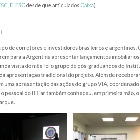
ESC
,
FIESC
desde que articulados
Caixa
)
C
l
po de corretores e investidores brasileiros e argentinos.
irem para a Argentina apresentar lançamentos imobiliários 
nda visita do mês foi o grupo de pós-graduandos do Institu
m da apresentação tradicional do projeto. Além de receber
m uma apresentação das ações do grupo VIA, coordenado p
, o pessoal do IFFar também conheceu, em primeira mão, 
Parque.