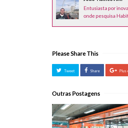
Entusiasta por inov
onde pesquisa Habit
Please Share This
Tweet
Share
Plus
Outras Postagens