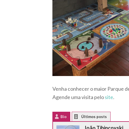
Venha conhecer o maior Parque de 
Agende uma visita pelo
site
.
Bio
Latest Posts
João Tibincovski