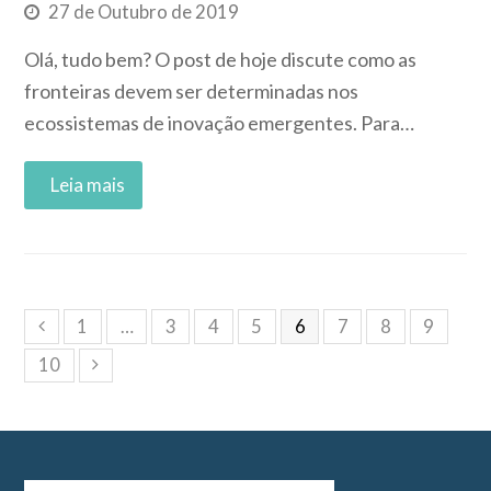
27 de Outubro de 2019
Olá, tudo bem? O post de hoje discute como as
fronteiras devem ser determinadas nos
ecossistemas de inovação emergentes. Para…
Read More
1
…
3
4
5
6
7
8
9
10