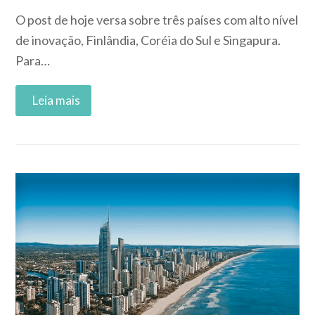
O post de hoje versa sobre três países com alto nível
de inovação, Finlândia, Coréia do Sul e Singapura.
Para…
Read More