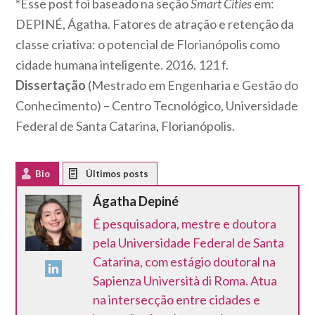
*Esse post foi baseado na seção
Smart Cities
em:
DEPINÉ, Ágatha. Fatores de atração e retenção da
classe criativa: o potencial de Florianópolis como
cidade humana inteligente. 2016. 121 f.
Dissertação
(Mestrado em Engenharia e Gestão do
Conhecimento) – Centro Tecnológico, Universidade
Federal de Santa Catarina, Florianópolis.
Bio
Latest Posts
Ágatha Depiné
É pesquisadora, mestre e doutora
pela Universidade Federal de Santa
Catarina, com estágio doutoral na
Sapienza Università di Roma. Atua
na intersecção entre cidades e