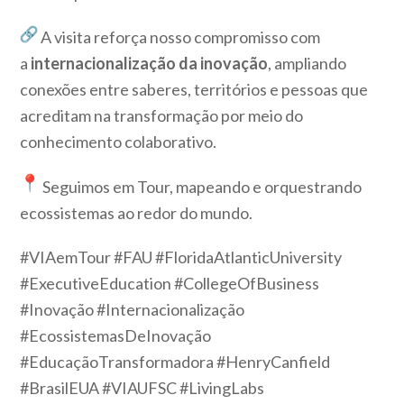
A visita reforça nosso compromisso com
a
internacionalização da inovação
, ampliando
conexões entre saberes, territórios e pessoas que
acreditam na transformação por meio do
conhecimento colaborativo.
Seguimos em Tour, mapeando e orquestrando
ecossistemas ao redor do mundo.
#VIAemTour #FAU #FloridaAtlanticUniversity
#ExecutiveEducation #CollegeOfBusiness
#Inovação #Internacionalização
#EcossistemasDeInovação
#EducaçãoTransformadora #HenryCanfield
#BrasilEUA #VIAUFSC #LivingLabs