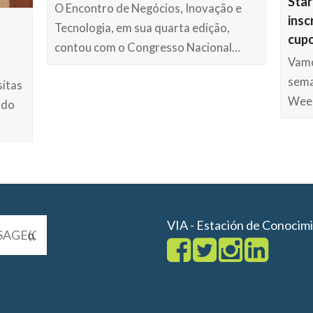
Star
O Encontro de Negócios, Inovação e
insc
Tecnologia, em sua quarta edição,
cup
contou com o Congresso Nacional…
Vamo
sema
sitas
Wee
 do
VIA - Estación de Conocim