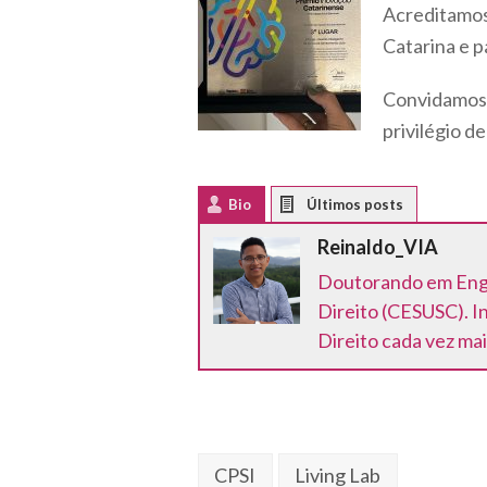
Acreditamos
Catarina e p
Convidamos 
privilégio de
Bio
Latest Posts
Reinaldo_VIA
Doutorando em Enge
Direito (CESUSC). I
Direito cada vez ma
CPSI
Living Lab