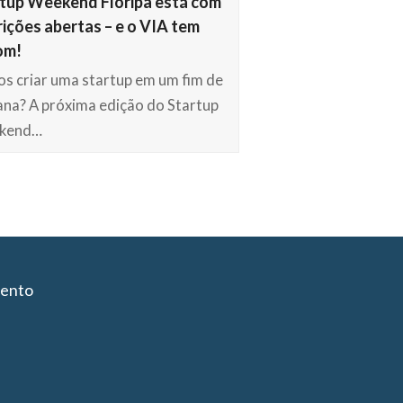
tup Weekend Floripa está com
rições abertas – e o VIA tem
om!
s criar uma startup em um fim de
na? A próxima edição do Startup
kend…
iento